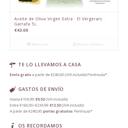
Aceite de Oliva Virgen Extra · El Vergerars ·
Garrafa 5L
€
43.00
Add to cart
Mostrar detalles
TE LO LLEVAMOS A CASA
Envío gratis
a partir de €240,00 (
IVA incluido
) Península*
GASTOS DE ENVÍO
Hasta €159,99:
€9,50
(
IVA incluido
)
Entre €160,00 i €239,99:
€13,50
(
IVA incluido
)
A partir de €240,00:
portes gratuitos
Península*
OS RECORDAMOS