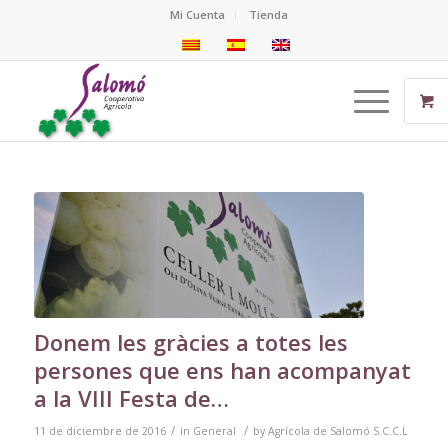
Mi Cuenta
Tienda
Donem les gràcies a totes les
persones que ens han acompanyat
a la VIII Festa de…
/
/
11 de diciembre de 2016
in
General
by
Agrícola de Salomó S.C.C.L