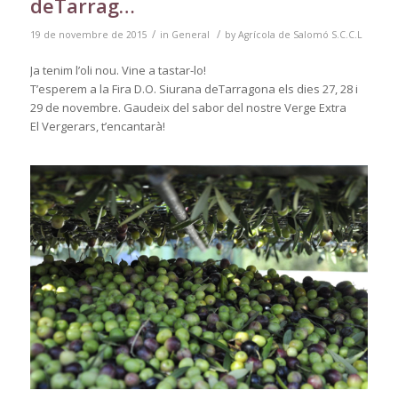
deTarrag…
/
/
19 de novembre de 2015
in
General
by
Agrícola de Salomó S.C.C.L
Ja tenim l’oli nou. Vine a tastar-lo!
T’esperem a la Fira D.O. Siurana deTarragona els dies 27, 28 i
29 de novembre. Gaudeix del sabor del nostre Verge Extra
El Vergerars, t’encantarà!