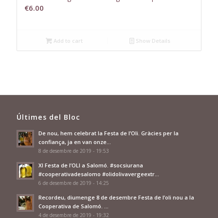
€
6.00
Add to cart
Show Details
Últimes del Bloc
De nou, hem celebrat la Festa de l’Oli. Gràcies per la
confiança, ja en van onze…
8 de desembre de 2019 - 19:53
XI Festa de l’OLI a Salomó. #socsiurana
#cooperativadesalomo #olidolivavergeextr…
6 de desembre de 2019 - 14:25
Recordeu, diumenge 8 de desembre Festa de l’oli nou a la
Cooperativa de Salomó. …
4 de desembre de 2019 - 19:32